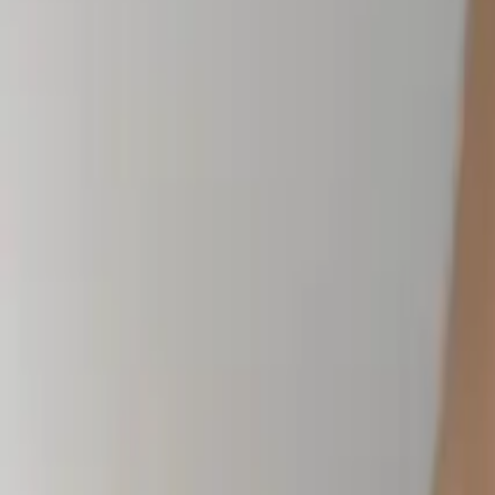
Blog
Contact
DE
▾
Termin buchen
Allgemein
Die Clinic
Das Team
Erfahrungen
FAQs
DIE ÄRZTE