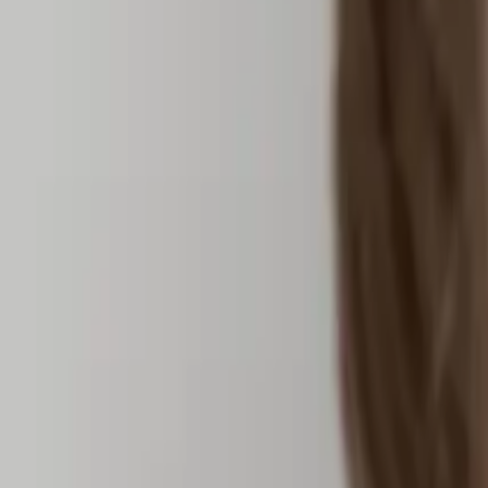
Facelift
Clinic