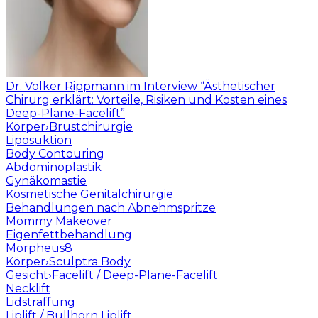
Dr. Volker Rippmann im Interview “Ästhetischer
Chirurg erklärt: Vorteile, Risiken und Kosten eines
Deep-Plane-Facelift”
Körper
›
Brustchirurgie
Liposuktion
Body Contouring
Abdominoplastik
Gynäkomastie
Kosmetische Genitalchirurgie
Behandlungen nach Abnehmspritze
Mommy Makeover
Eigenfettbehandlung
Morpheus8
Körper
›
Sculptra Body
Gesicht
›
Facelift / Deep-Plane-Facelift
Necklift
Lidstraffung
Liplift / Bullhorn Liplift