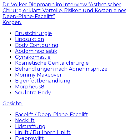
Dr. Volker Rippmann im Interview “Ästhetischer
Chirurg erklärt: Vorteile, Risiken und Kosten eines
Deep-Plane-Facelift”
Körper
›
Brustchirurgie
Liposuktion
Body Contouring
Abdominoplastik
Gynäkomastie
Kosmetische Genitalchirurgie
Behandlungen nach Abnehmspritze
Mommy Makeover
Eigenfettbehandlung
Morpheus8
Sculptra Body
Gesicht
›
Facelift / Deep-Plane-Facelift
Necklift
Lidstraffung
Liplift / Bullhorn Liplift
Eyebrowlift