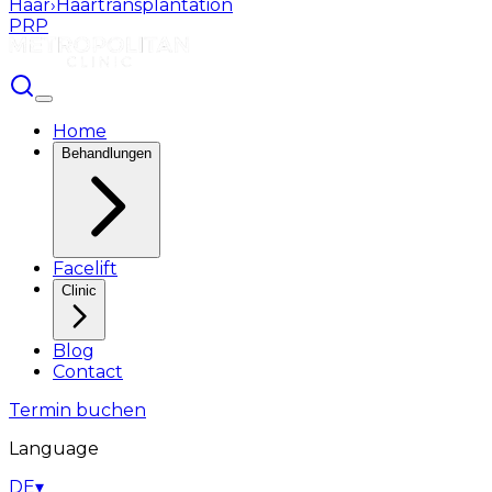
Haar
›
Haartransplantation
PRP
Home
Behandlungen
Facelift
Clinic
Blog
Contact
Termin buchen
Language
DE
▾