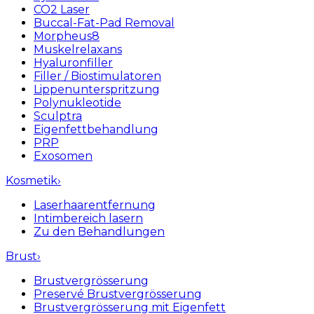
CO2 Laser
Buccal-Fat-Pad Removal
Morpheus8
Muskelrelaxans
Hyaluronfiller
Filler / Biostimulatoren
Lippenunterspritzung
Polynukleotide
Sculptra
Eigenfettbehandlung
PRP
Exosomen
Kosmetik
›
Laserhaarentfernung
Intimbereich lasern
Zu den Behandlungen
Brust
›
Brustvergrösserung
Preservé Brustvergrösserung
Brustvergrösserung mit Eigenfett