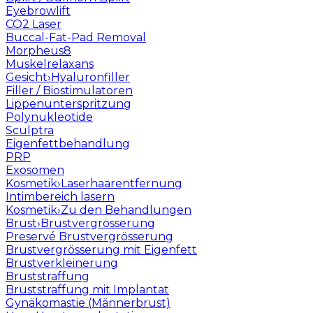
Eyebrowlift
CO2 Laser
Buccal-Fat-Pad Removal
Morpheus8
Muskelrelaxans
Gesicht
›
Hyaluronfiller
Filler / Biostimulatoren
Lippenunterspritzung
Polynukleotide
Sculptra
Eigenfettbehandlung
PRP
Exosomen
Kosmetik
›
Laserhaarentfernung
Intimbereich lasern
Kosmetik
›
Zu den Behandlungen
Brust
›
Brustvergrösserung
Preservé Brustvergrösserung
Brustvergrösserung mit Eigenfett
Brustverkleinerung
Bruststraffung
Bruststraffung mit Implantat
Gynäkomastie (Männerbrust)